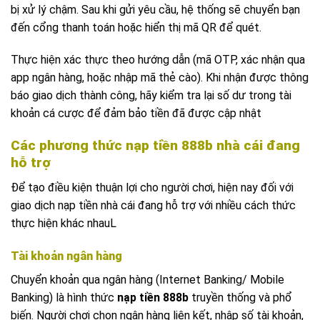
bị xử lý chậm. Sau khi gửi yêu cầu, hệ thống sẽ chuyển bạn
đến cổng thanh toán hoặc hiển thị mã QR để quét.
Thực hiện xác thực theo hướng dẫn (mã OTP, xác nhận qua
app ngân hàng, hoặc nhập mã thẻ cào). Khi nhận được thông
báo giao dịch thành công, hãy kiểm tra lại số dư trong tài
khoản cá cược để đảm bảo tiền đã được cập nhật
Các phương thức nạp tiền 888b nhà cái đang
hỗ trợ
Để tạo điều kiện thuận lợi cho người chơi, hiện nay đối với
giao dịch nạp tiền nhà cái đang hỗ trợ với nhiều cách thức
thực hiện khác nhauL
Tài khoản ngân hàng
Chuyển khoản qua ngân hàng (Internet Banking/ Mobile
Banking) là hình thức
nạp tiền 888b
truyền thống và phổ
biến. Người chơi chọn ngân hàng liên kết, nhập số tài khoản,