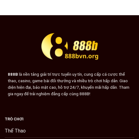
888B
là nền tảng giải trí trực tuyến uy tín, cung cấp cá cược thể
thao, casino, game bài đổi thưởng và nhiều trò chơi hấp dẫn. Giao
diện hiện đại, bảo mật cao, hỗ trợ 24/7, khuyến mãi hấp dẫn. Tham
gia ngay để trải nghiệm đẳng cấp cùng 888B!
TRÒ CHƠI
Thể Thao