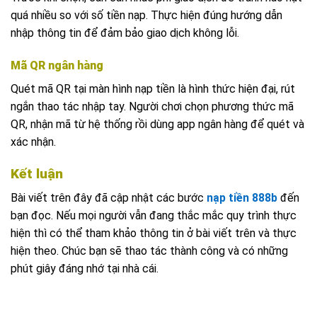
quá nhiều so với số tiền nạp. Thực hiện đúng hướng dẫn
nhập thông tin để đảm bảo giao dịch không lỗi.
Mã QR ngân hàng
Quét mã QR tại màn hình nạp tiền là hình thức hiện đại, rút
ngắn thao tác nhập tay. Người chơi chọn phương thức mã
QR, nhận mã từ hệ thống rồi dùng app ngân hàng để quét và
xác nhận.
Kết luận
Bài viết trên đây đã cập nhật các bước
nạp tiền 888b
đến
bạn đọc. Nếu mọi người vẫn đang thắc mắc quy trình thực
hiện thì có thể tham khảo thông tin ở bài viết trên và thực
hiện theo. Chúc bạn sẽ thao tác thành công và có những
phút giây đáng nhớ tại nhà cái.