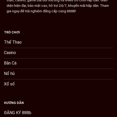
thao, casino, game bài đổi thưởng và nhiều trò chơi hấp dẫn. Giao
diện hiện đại, bảo mật cao, hỗ trợ 24/7, khuyến mãi hấp dẫn. Tham
gia ngay để trải nghiệm đẳng cấp cùng 888B!
TRÒ CHƠI
Thể Thao
Casino
Bắn Cá
Nổ hũ
Xổ số
HƯỚNG DẪN
ĐĂNG KÝ 888b