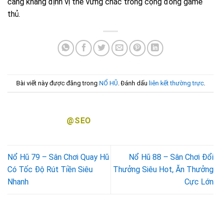
càng khẳng định vị thế vững chắc trong cộng đồng game
thủ.
Bài viết này được đăng trong
NỔ HŨ
. Đánh dấu
liên kết thường trực
.
@SEO
Nổ Hũ 79 – Sân Chơi Quay Hũ
Nổ Hũ 88 – Sân Chơi Đổi
Có Tốc Độ Rút Tiền Siêu
Thưởng Siêu Hot, Ăn Thưởng
Nhanh
Cực Lớn