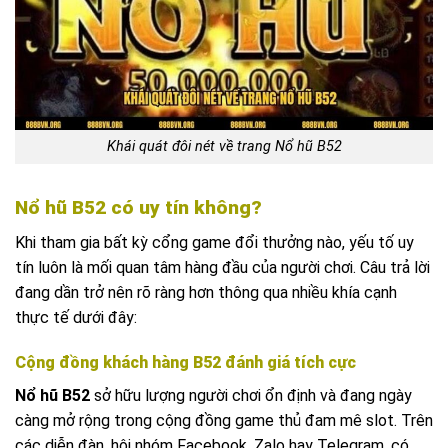
Khái quát đôi nét về trang Nổ hũ B52
Nổ hũ B52 có uy tín không?
Khi tham gia bất kỳ cổng game đổi thưởng nào, yếu tố uy
tín luôn là mối quan tâm hàng đầu của người chơi. Câu trả lời
đang dần trở nên rõ ràng hơn thông qua nhiều khía cạnh
thực tế dưới đây:
Cộng đồng khách hàng B52 đánh giá tích cực
Nổ hũ B52
sở hữu lượng người chơi ổn định và đang ngày
càng mở rộng trong cộng đồng game thủ đam mê slot. Trên
các diễn đàn, hội nhóm Facebook, Zalo hay Telegram, có