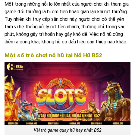
Một trong những nỗi lo lớn nhất của người chơi khi tham gia
game đổi thưởng là bị ôm tiền hoặc gian lận khi rút thưởng.
Tuy nhiên khi truy cập sân chơi này, người chơi có thể yên
tâm vì hệ thống xử lý rút tiền nhanh, thường chỉ trong vài
phút, không gây trì hoãn hay gây khó dễ. Việc nổ hũ cũng
diễn ra công khai, không hề có dấu hiệu can thiệp nào khác.
Một số trò chơi nổ hũ tại Nổ Hũ B52
Vài trò game quay hũ hay nhất B52