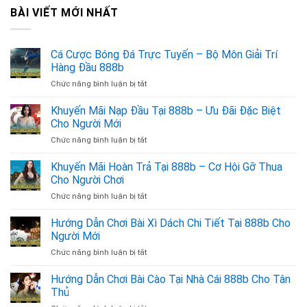
BÀI VIẾT MỚI NHẤT
Cá Cược Bóng Đá Trực Tuyến – Bộ Môn Giải Trí
Hàng Đầu 888b
ở
Chức năng bình luận bị tắt
Cá
Cược
Khuyến Mãi Nạp Đầu Tại 888b – Ưu Đãi Đặc Biệt
Bóng
Cho Người Mới
Đá
ở
Chức năng bình luận bị tắt
Trực
Khuyến
Tuyến
Mãi
Khuyến Mãi Hoàn Trả Tại 888b – Cơ Hội Gỡ Thua
–
Nạp
Bộ
Cho Người Chơi
Đầu
Môn
ở
Chức năng bình luận bị tắt
Tại
Giải
Khuyến
888b
Trí
Mãi
Hướng Dẫn Chơi Bài Xì Dách Chi Tiết Tại 888b Cho
–
Hàng
Hoàn
Ưu
Người Mới
Đầu
Trả
Đãi
888b
ở
Chức năng bình luận bị tắt
Tại
Đặc
Hướng
888b
Biệt
Dẫn
Hướng Dẫn Chơi Bài Cào Tại Nhà Cái 888b Cho Tân
–
Cho
Chơi
Cơ
Thủ
Người
Bài
Hội
Mới