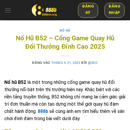
Bỏ
ĐĂNG
ĐĂNG
qua
KÝ
NHẬP
nội
dung
NỔ HŨ
Nổ Hũ B52 – Cổng Game Quay Hũ
Đổi Thưởng Đỉnh Cao 2025
ĐĂNG VÀO
THÁNG 6 21, 2025
BỞI
@SEO
Nổ hũ B52
là một trong những cổng game quay hũ đổi
thưởng nổi bật trên thị trường hiện nay. Khác biệt với các
nền tảng truyền thống, B52 không chỉ mang lại cảm giác giải
trí đơn thuần mà còn tạo dựng một thế giới quay hũ đậm
chất hành động.
888b
sẽ cùng anh em tìm hiểu thêm về sân
chơi đình đám trong bài viết dưới đây.