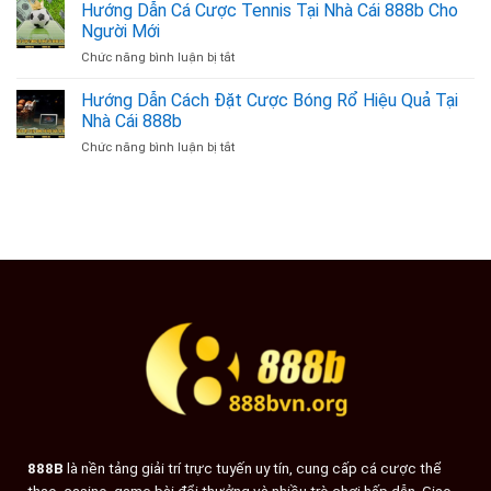
Online
Hướng Dẫn Cá Cược Tennis Tại Nhà Cái 888b Cho
Rồng
Khủng
Tại
Hổ
Người Mới
888b
Online
ở
Chức năng bình luận bị tắt
–
Tại
Hướng
Game
888b
Dẫn
Hướng Dẫn Cách Đặt Cược Bóng Rổ Hiệu Quả Tại
Giải
Cá
Trí
Nhà Cái 888b
Cược
Nhận
ở
Chức năng bình luận bị tắt
Tennis
Thưởng
Hướng
Tại
Khủng
Dẫn
Nhà
Cách
Cái
Đặt
888b
Cược
Cho
Bóng
Người
Rổ
Mới
Hiệu
Quả
Tại
Nhà
Cái
888b
888B
là nền tảng giải trí trực tuyến uy tín, cung cấp cá cược thể