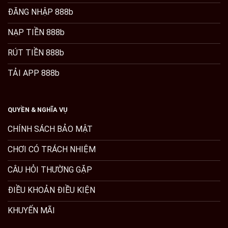
ĐĂNG NHẬP 888b
NẠP TIỀN 888b
RÚT TIỀN 888b
TẢI APP 888b
QUYỀN & NGHĨA VỤ
CHÍNH SÁCH BẢO MẬT
CHƠI CÓ TRÁCH NHIỆM
CÂU HỎI THƯỜNG GẶP
ĐIỀU KHOẢN ĐIỀU KIỆN
KHUYẾN MÃI