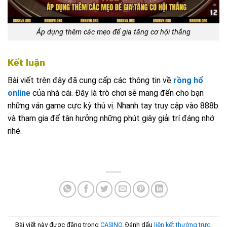
Áp dụng thêm các mẹo để gia tăng cơ hội thắng
Kết luận
Bài viết trên đây đã cung cấp các thông tin về
rồng hổ
online
của nhà cái. Đây là trò chơi sẽ mang đến cho bạn
những ván game cực kỳ thú vị. Nhanh tay truy cập vào 888b
và tham gia để tận hưởng những phút giây giải trí đáng nhớ
nhé.
Bài viết này được đăng trong
CASINO
. Đánh dấu
liên kết thường trực
.