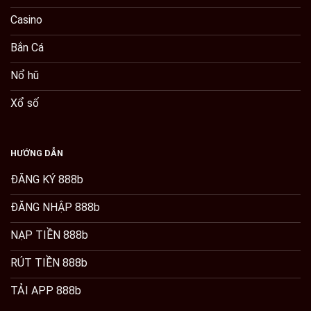
Casino
Bắn Cá
Nổ hũ
Xổ số
HƯỚNG DẪN
ĐĂNG KÝ 888b
ĐĂNG NHẬP 888b
NẠP TIỀN 888b
RÚT TIỀN 888b
TẢI APP 888b