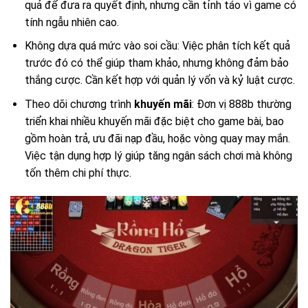
quả để đưa ra quyết định, nhưng cần tỉnh táo vì game có
tính ngẫu nhiên cao.
Không dựa quá mức vào soi cầu: Việc phân tích kết quả
trước đó có thể giúp tham khảo, nhưng không đảm bảo
thắng cược. Cần kết hợp với quản lý vốn và kỷ luật cược.
Theo dõi chương trình
khuyến mãi
: Đơn vị 888b thường
triển khai nhiều khuyến mãi đặc biệt cho game bài, bao
gồm hoàn trả, ưu đãi nạp đầu, hoặc vòng quay may mắn.
Việc tận dụng hợp lý giúp tăng ngân sách chơi mà không
tốn thêm chi phí thực.