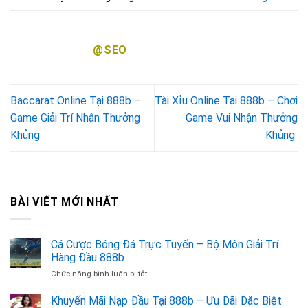
@SEO
Baccarat Online Tại 888b –
Tài Xỉu Online Tại 888b – Chơi
Game Giải Trí Nhận Thưởng
Game Vui Nhận Thưởng
Khủng
Khủng
BÀI VIẾT MỚI NHẤT
Cá Cược Bóng Đá Trực Tuyến – Bộ Môn Giải Trí
Hàng Đầu 888b
ở
Chức năng bình luận bị tắt
Cá
Cược
Khuyến Mãi Nạp Đầu Tại 888b – Ưu Đãi Đặc Biệt