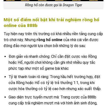
Rồng hổ còn được gọi là Dragon Tiger
Một số điểm nổi bật khi trải nghiệm rồng hổ
online của 888b
Tuy hiện nay trên thị trường có khá nhiều nền tảng cung cấp
trò chơi này. Nhưng
rồng hổ online
của nhà cái vẫn được
đông đảo mọi người lựa chọn bởi những lý do sau:
Đơn giản và nhanh chóng: Chỉ cần đặt cược vào Rồng
hoặc Hổ, người chơi không cần ghi nhớ nhiều quy tắc
phức tạp như một số game bài khác
Tỷ lệ thanh toán rõ ràng: Trong hầu hết trường hợp, đặt
cửa Rồng hoặc Hổ có tỷ lệ trả thưởng 1:1, trong khi
cược hòa thường có tỷ lệ cao hơn nhưng xác suất thấp.
Giao diện trực tuyến mượt mà: Trang cược của 888b
cung cấp trải nghiệm mượt mà với hình ảnh sinh động,