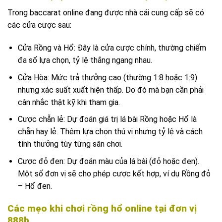
Trong baccarat online đang được nhà cái cung cấp sẽ có
các cửa cược sau:
Cửa Rồng và Hổ: Đây là cửa cược chính, thường chiếm
đa số lựa chọn, tỷ lệ thắng ngang nhau.
Cửa Hòa: Mức trả thưởng cao (thường 1:8 hoặc 1:9)
nhưng xác suất xuất hiện thấp. Do đó mà bạn cần phải
cân nhắc thật kỹ khi tham gia.
Cược chẵn lẻ: Dự đoán giá trị lá bài Rồng hoặc Hổ là
chẵn hay lẻ. Thêm lựa chọn thú vị nhưng tỷ lệ và cách
tính thưởng tùy từng sân chơi.
Cược đỏ đen: Dự đoán màu của lá bài (đỏ hoặc đen).
Một số đơn vị sẽ cho phép cược kết hợp, ví dụ Rồng đỏ
– Hổ đen.
Các mẹo khi chơi rồng hổ online tại đơn vị
888b