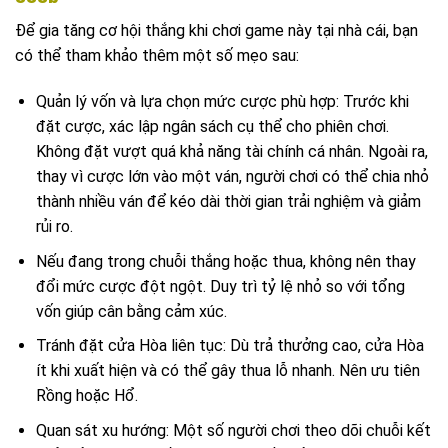
Để gia tăng cơ hội thắng khi chơi game này tại nhà cái, bạn
có thể tham khảo thêm một số mẹo sau:
Quản lý vốn và lựa chọn mức cược phù hợp: Trước khi
đặt cược, xác lập ngân sách cụ thể cho phiên chơi.
Không đặt vượt quá khả năng tài chính cá nhân. Ngoài ra,
thay vì cược lớn vào một ván, người chơi có thể chia nhỏ
thành nhiều ván để kéo dài thời gian trải nghiệm và giảm
rủi ro.
Nếu đang trong chuỗi thắng hoặc thua, không nên thay
đổi mức cược đột ngột. Duy trì tỷ lệ nhỏ so với tổng
vốn giúp cân bằng cảm xúc.
Tránh đặt cửa Hòa liên tục: Dù trả thưởng cao, cửa Hòa
ít khi xuất hiện và có thể gây thua lỗ nhanh. Nên ưu tiên
Rồng hoặc Hổ.
Quan sát xu hướng: Một số người chơi theo dõi chuỗi kết