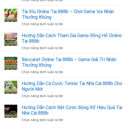
Chức năng bình luận bị tắt
–
Màn
Nhanh
Bắn
Trải
Săn
Cá
Tài Xỉu Online Tại 888b – Chơi Game Vui Nhận
Nghiệm
Cá
H5
Game
Thưởng Khủng
Thú
Của
Săn
Vị
ở
Chức năng bình luận bị tắt
888b
Cá
Tài
–
Đỉnh
Xỉu
Hướng Dẫn Cách Tham Gia Game Rồng Hổ Online
Game
Nhất
Online
Săn
Tại 888b
2025
Tại
Cá
ở
Chức năng bình luận bị tắt
888b
Đổi
Hướng
–
Thưởng
Dẫn
Baccarat Online Tại 888b – Game Giải Trí Nhận
Chơi
Hot
Cách
Game
Thưởng Khủng
Nhất
Tham
Vui
2025
ở
Chức năng bình luận bị tắt
Gia
Nhận
Baccarat
Game
Thưởng
Online
Hướng Dẫn Cá Cược Tennis Tại Nhà Cái 888b Cho
Rồng
Khủng
Tại
Hổ
Người Mới
888b
Online
ở
Chức năng bình luận bị tắt
–
Tại
Hướng
Game
888b
Dẫn
Hướng Dẫn Cách Đặt Cược Bóng Rổ Hiệu Quả Tại
Giải
Cá
Trí
Nhà Cái 888b
Cược
Nhận
ở
Chức năng bình luận bị tắt
Tennis
Thưởng
Hướng
Tại
Khủng
Dẫn
Nhà